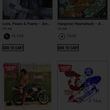
Love, Peace & Poetry – Am...
Hangover Heartattack – A ...
VV.AA
VV.AA
19.55
€
7.65
€
ADD TO CART
ADD TO CART