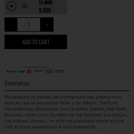
11,00
€
CD
9,35
€
ADD TO CART
Description
Recopilacion de bandas del underground mas underground
entre las que se encuentran Giulia y los Tellarini, The!Fuck,
Inkruzifikables, Wisecrease, Los Carradine, Dolores, Milli Vanilli,
Bcn:sona, Carlos Cros, Za, Mnoa de Top Bedroom, Los Látigos,
Las Dolores, Ulysses… un sinfin de propuestas desde el punk
rock al el pop pasando por la experimentación.