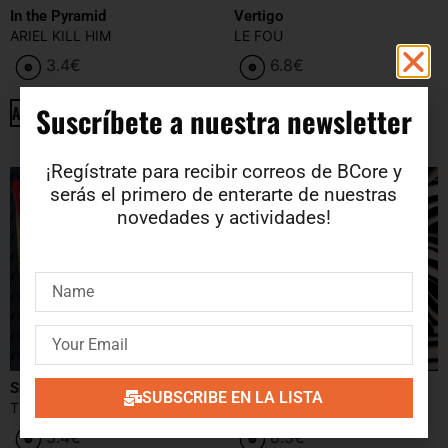
In the Pyramid
Vertigo
ARIEL KILL HIM
LE FOU
3.4
€
6.8
€
Suscríbete a nuestra newsletter​
ADD TO CART
ADD TO CART
¡Regístrate para recibir correos de BCore y
serás el primero de enterarte de nuestras
novedades y actividades!
Shermer, Illinois
Dobra
SUBSCRIBE EN LA LISTA
THE HIT
KIDS GO FREE
3.4
€
8.5
€