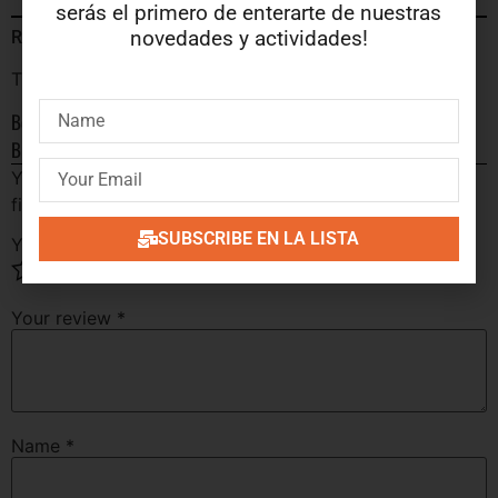
serás el primero de enterarte de nuestras
novedades y actividades!
Reviews
There are no reviews yet.
Be the first to review “Bootboy Discotheque (14 Bovver Rock
Bruisers)”
Your email address will not be published.
Required
fields are marked
*
SUBSCRIBE EN LA LISTA
Your rating
*
Your review
*
Name
*