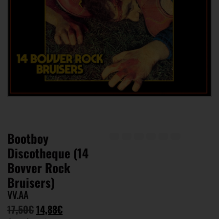
Bootboy
Discotheque (14
Bovver Rock
Bruisers)
VV.AA
17,50
€
14,88
€