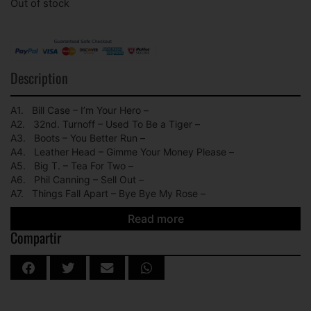
Out of stock
Description
A1. Bill Case – I’m Your Hero –
A2. 32nd. Turnoff – Used To Be a Tiger –
A3. Boots – You Better Run –
A4. Leather Head – Gimme Your Money Please –
A5. Big T. – Tea For Two –
A6. Phil Canning – Sell Out –
A7. Things Fall Apart – Bye Bye My Rose –
B1. Redhead – We Ran And We Ran –
Read more
B2. Giggles – Just Another Saturday Night –
Compartir
B3. Westland Steamboat – Born Under A Bad Sign –
B4. Brother Susan – Flash –
B5. Scruff – Get Out Of My Way –
B6. π r ² – Jerk Rhythm –
B7. The Knuckle Dusters – The Yob –