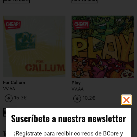
For Callum
Play
VV.AA
VV.AA
15.3
€
10.2
€
ADD TO CART
ADD TO CART
Suscríbete a nuestra newsletter​
Tu opinion
¡Regístrate para recibir correos de BCore y