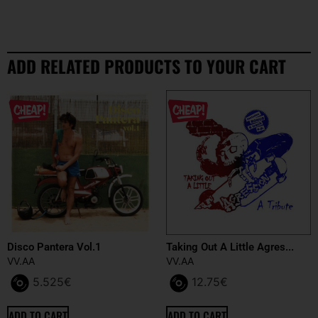
ADD RELATED PRODUCTS TO YOUR CART
Disco Pantera Vol.1
Taking Out A Little Agres...
VV.AA
VV.AA
5.525
€
12.75
€
ADD TO CART
ADD TO CART