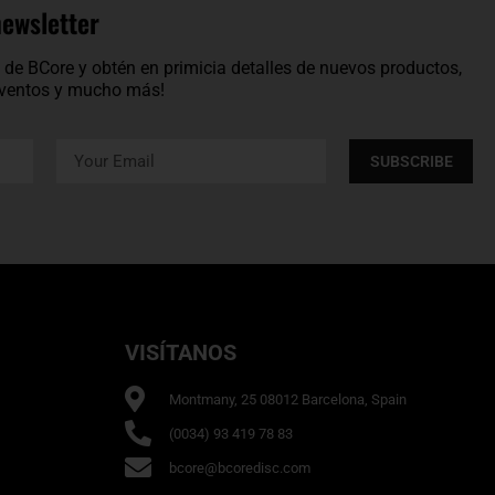
newsletter
os de BCore y obtén en primicia detalles de nuevos productos,
 eventos y mucho más!
SUBSCRIBE
VISÍTANOS
Montmany, 25 08012 Barcelona, Spain
(0034) 93 419 78 83
bcore@bcoredisc.com