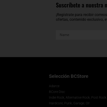
Suscríbete a nuestra 
¡Regístrate para recibir corre
ofertas, contenido exclusivo,
Selección BCStore
Adarce
BCore Disc
Indie Rock, Alternative Rock, Post Rock
Hardcore, Punk, Garage, OI!