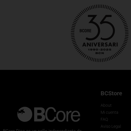
BCStore
About
Mi cuenta
FAQ
Aviso Legal
BCore Disc es un sello independiente de