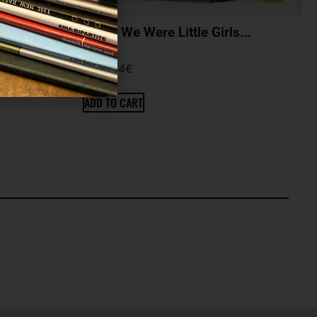
When We Were Little Girls...
VV.AA
3.4
€
ADD TO CART