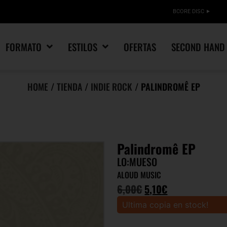
BCORE DISC
FORMATO
ESTILOS
OFERTAS
SECOND HAND
HOME
/
TIENDA
/
INDIE ROCK
/ PALINDROMÊ EP
Palindromê EP
LO:MUESO
ALOUD MUSIC
6,00
€
5,10
€
Ultima copia en stock!