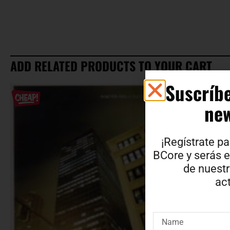
ADD RELATED PRODUCTS TO YOUR CART
Suscríbe
new
¡Regístrate pa
BCore y serás e
de nuest
act