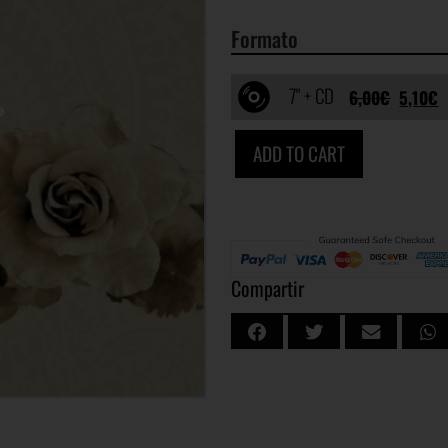
Formato
7" + CD
6,00
€
5,10
€
ADD TO CART
Compartir