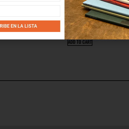
Our Success
THE MOST SECRET METHOD
IBE EN LA LISTA
9.35
€
ADD TO CART