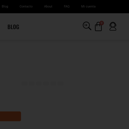
Blog
Contacto
About
FAQ
Mi cuenta
0
BLOG