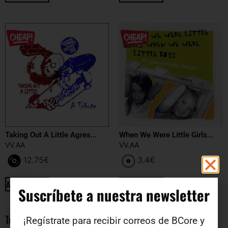
Taking Out A Little Agres...
When We Were Little Girls...
VV.AA
VV.AA
12.75
€
3.4
€
ADD TO CART
ADD TO CART
Suscríbete a nuestra newsletter​
Tu opinion
¡Regístrate para recibir correos de BCore y