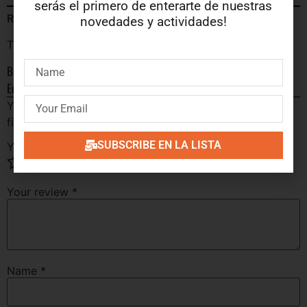
serás el primero de enterarte de nuestras
Reviews
novedades y actividades!
There are no reviews yet.
Be the first to review “Mambo Cha-Cha-Cha & Calypso Vol. 4:
European Session”
Your email address will not be published.
Required
fields are marked
*
SUBSCRIBE EN LA LISTA
Your rating
*
Your review
*
Name
*