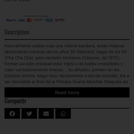
Description
Naturalmente unidas bajo una misma bandera, estas músicas
típicamente cubanas de los años 30 (Mambo), luego de los 50
(Cha Cha Cha), pero también trinitarias (Calypso, de 1915),
forman así este enloquecedor tríptico de bailes irresistibles y
calor verdaderamente intenso. . Su difusión, primero en los
Estados Unidos, luego muy rápidamente a escala mundial, iba a
ser inevitable al final de la Primera Guerra Mundial. Después de
haber explorado primero un panel de intérpretes femeninas,
Read more
luego la loca extravagancia del estilo en una segunda parte, y
Compartir
finalmente los vínculos que tienen con el blues; El Vidocq ahora
analiza el impacto y las huellas de Mambo, Cha Cha Cha y
Calypso en otros países.
Volumen cuatro: ¡Europa! Esta es la primera de estas áreas
geográficas visitadas. Un road trip que pasa por España,
Bélgica, Suiza, Italia, Alemania y, por supuesto, Francia. Con un