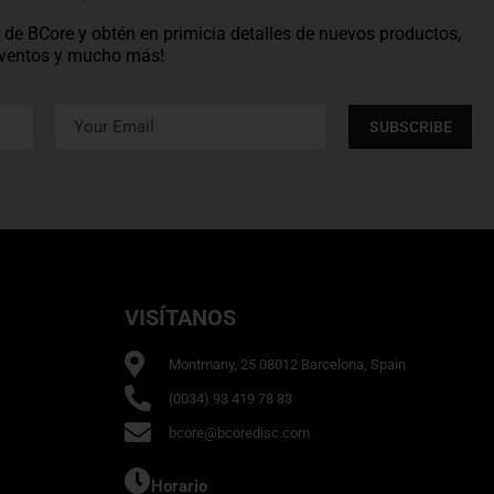
os de BCore y obtén en primicia detalles de nuevos productos,
 eventos y mucho más!
SUBSCRIBE
VISÍTANOS
Montmany, 25 08012 Barcelona, Spain
(0034) 93 419 78 83
bcore@bcoredisc.com
Horario