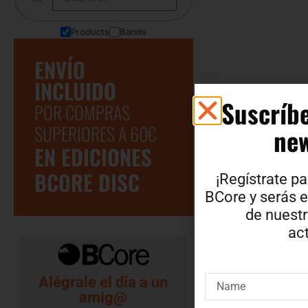
Products
Bands
ENVÍO
INCLUIDO
Suscríbe
POR COMPRAS
SUPERIORES A 60€
new
EN EDICIONES
BCORE DISC
¡Regístrate pa
BCore y serás e
de nuest
act
Alégrale el día a un
amig@