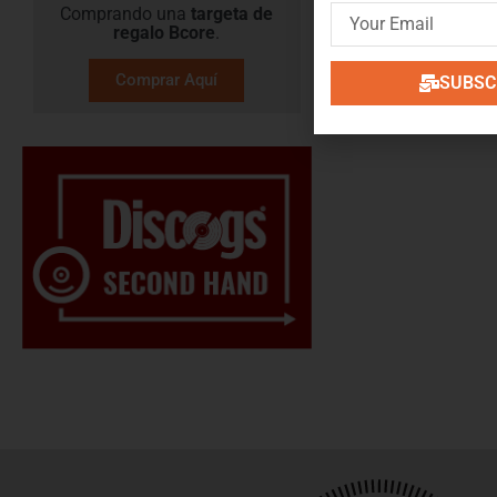
Comprando una
targeta de
regalo​ Bcore
.
Comprar Aquí
SUBSCR