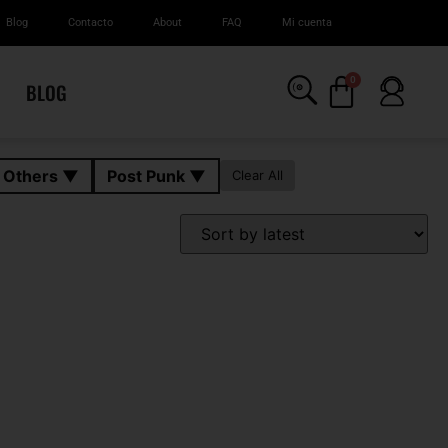
Blog
Contacto
About
FAQ
Mi cuenta
0
BLOG
n Others ▼
Post Punk ▼
Clear All