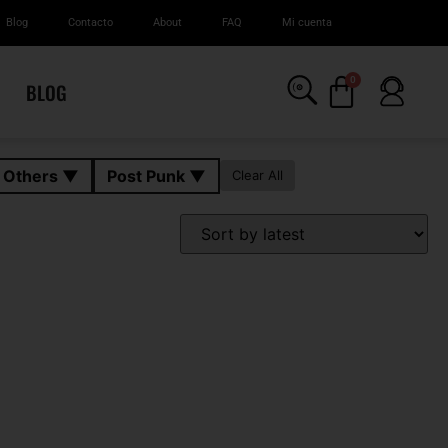
Blog
Contacto
About
FAQ
Mi cuenta
0
BLOG
n Others ▼
Post Punk ▼
Clear All