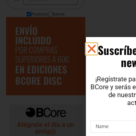
Products
Bands
ENVÍO
INCLUIDO
Suscríbe
POR COMPRAS
SUPERIORES A 60€
new
EN EDICIONES
BCORE DISC
¡Regístrate pa
BCore y serás e
de nuest
act
Alégrale el día a un
amig@