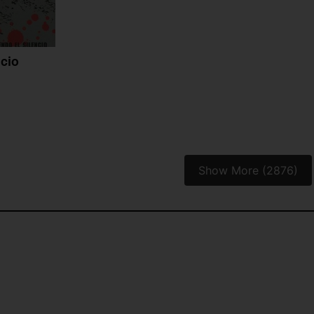
cio
Show More (2876)