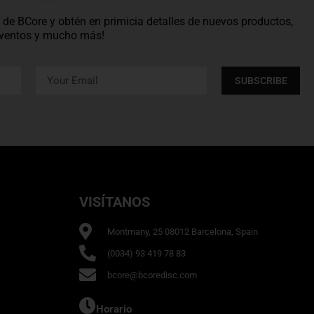
os de BCore y obtén en primicia detalles de nuevos productos,
 eventos y mucho más!
SUBSCRIBE
VISÍTANOS
Montmany, 25 08012 Barcelona, Spain
(0034) 93 419 78 83
bcore@bcoredisc.com
Horario