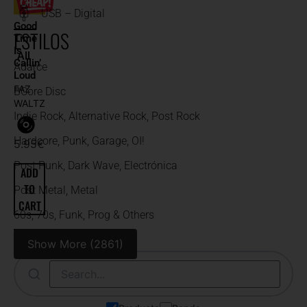
USB – Digital
Good
ESTILOS
Time
Is
All
Callin’
Adarce
Loud
FAZ
BCore Disc
WALTZ
Indie Rock, Alternative Rock, Post Rock
Hardcore, Punk, Garage, OI!
5.95
€
Post Punk, Dark Wave, Electrónica
ADD
TO
Post Metal, Metal
CART
60s, 70s, Funk, Prog & Others
BUSCAR
Show More (2861)