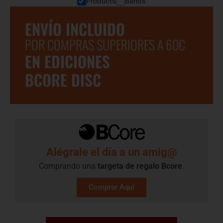
Products
Bands
ENVÍO INCLUIDO
POR COMPRAS SUPERIORES A 60€
EN EDICIONES
BCORE DISC
Alégrale el día a un amig@
Comprando una
targeta de regalo​ Bcore
.
Comprar Aquí