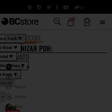
0
OFERTAS BCORE
ore Punk ▼
ORGANIZAR POR:
ie Rock ▼
FORMATO
etal ▼
All
tin Others ▼
Vinyl
t Punk ▼
CD
Clear All
Merch
Books
DVD