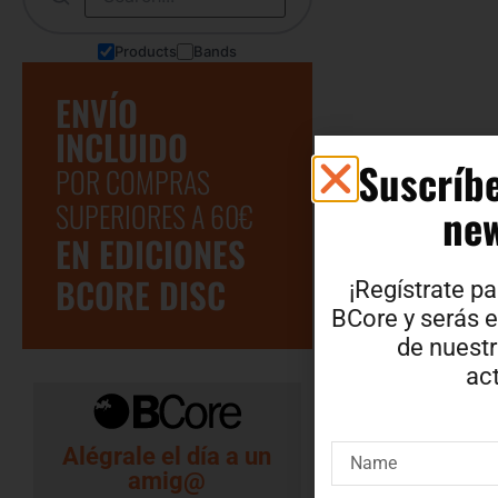
Products
Bands
ENVÍO
INCLUIDO
Suscríbe
POR COMPRAS
SUPERIORES A 60€
new
EN EDICIONES
BCORE DISC
¡Regístrate pa
BCore y serás e
de nuest
act
Alégrale el día a un
amig@