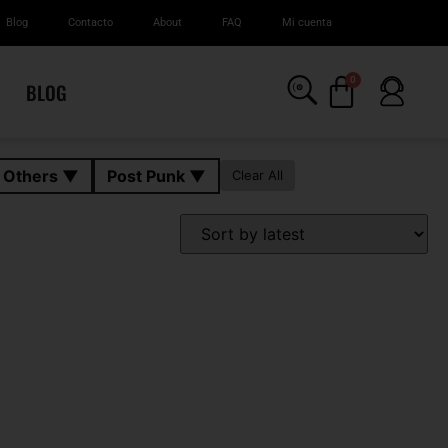
Blog
Contacto
About
FAQ
Mi cuenta
0
BLOG
n Others ▼
Post Punk ▼
Clear All