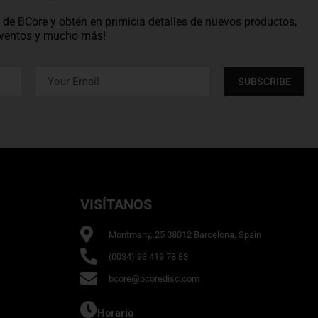
os de BCore y obtén en primicia detalles de nuevos productos,
 eventos y mucho más!
SUBSCRIBE
VISÍTANOS
Montmany, 25 08012 Barcelona, Spain
(0034) 93 419 78 83
bcore@bcoredisc.com
Horario