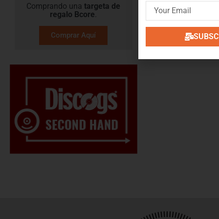
Comprando una
targeta de
regalo​ Bcore
.
Comprar Aquí
SUBSCR