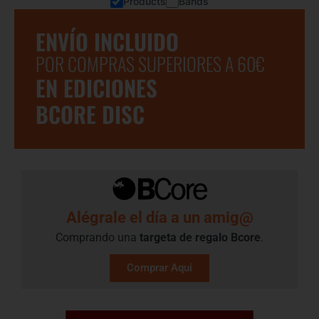
Products
Bands
ENVÍO INCLUIDO
POR COMPRAS SUPERIORES A 60€
EN EDICIONES
BCORE DISC
Alégrale el día a un amig@
Comprando una
targeta de regalo​ Bcore
.
Comprar Aquí