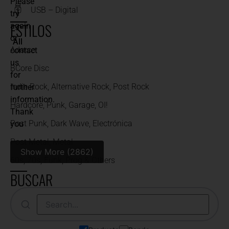
Please
USB – Digital
try
ESTILOS
again
or
All
Adarce
contact
us
BCore Disc
for
Indie Rock, Alternative Rock, Post Rock
further
information.
Hardcore, Punk, Garage, OI!
Thank
Post Punk, Dark Wave, Electrónica
you
Post Metal, Metal
Show More (2862)
60s, 70s, Funk, Prog & Others
BUSCAR