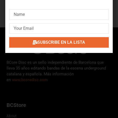
SUBSCRIBE
SUBSCRIBE EN LA LISTA
BCore Disc es un sello independiente de Barcelona que
lleva 35 años editando bandas de la escena underground
catalana y española. Más información
en
www.bcoredisc.com
BCStore
About