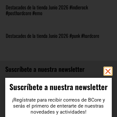
Destacados de la tienda Junio 2026 #indierock
#posthardcore #emo
Destacados de la tienda Junio 2026 #punk #hardcore
Suscríbete a nuestra newsletter
¡Regístrate para recibir correos de BCore y obtén en
Suscríbete a nuestra newsletter​
primicia detalles de nuevos productos, ofertas, contenido
exclusivo, eventos y mucho más!
¡Regístrate para recibir correos de BCore y
serás el primero de enterarte de nuestras
novedades y actividades!