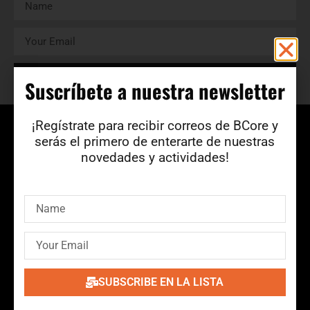
SUBSCRIBE
Suscríbete a nuestra newsletter​
¡Regístrate para recibir correos de BCore y
serás el primero de enterarte de nuestras
novedades y actividades!
BCore Disc es un sello independiente de Barcelona que
lleva 35 años editando bandas de la escena underground
catalana y española. Más información
en
www.bcoredisc.com
SUBSCRIBE EN LA LISTA
BCStore