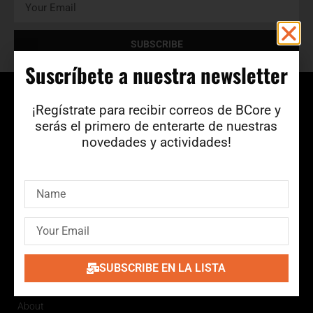
SUBSCRIBE
Suscríbete a nuestra newsletter​
¡Regístrate para recibir correos de BCore y
serás el primero de enterarte de nuestras
novedades y actividades!
BCore Disc es un sello independiente de Barcelona que
lleva 35 años editando bandas de la escena underground
catalana y española. Más información
en
www.bcoredisc.com
SUBSCRIBE EN LA LISTA
BCStore
About