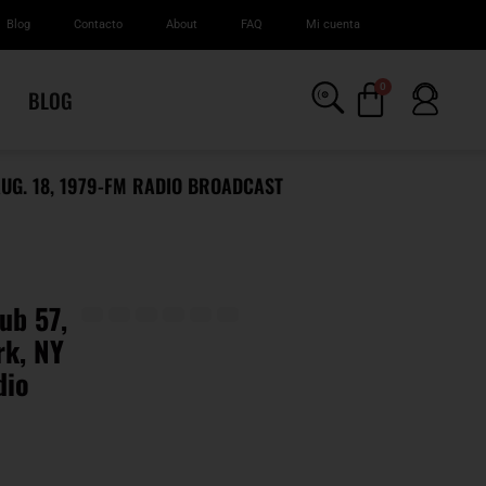
Blog
Contacto
About
FAQ
Mi cuenta
0
BLOG
AUG. 18, 1979-FM RADIO BROADCAST
ub 57,
rk, NY
dio