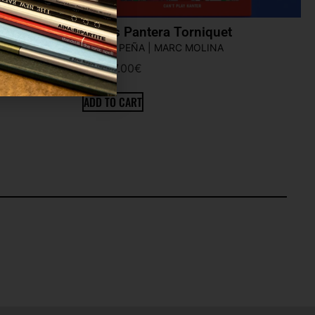
Titans Pantera Torniquet
MANEL PEÑA | MARC MOLINA
17.00
€
ADD TO CART