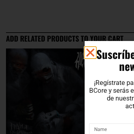
ADD RELATED PRODUCTS TO YOUR CART
Suscríbe
new
¡Regístrate pa
BCore y serás e
de nuest
act