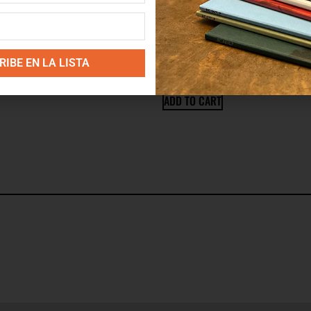
ight
Tres Estacas
UTH
FOSCO
IBE EN LA LISTA
16.00
€
ADD TO CART