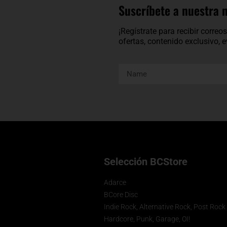
Suscríbete a nuestra 
¡Regístrate para recibir corre
ofertas, contenido exclusivo,
Selección BCStore
Adarce
BCore Disc
Indie Rock, Alternative Rock, Post Rock
Hardcore, Punk, Garage, OI!