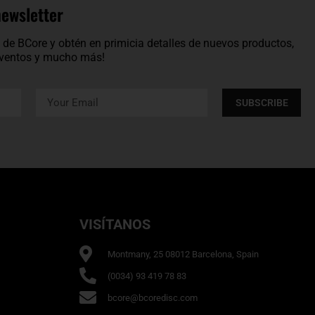
newsletter
os de BCore y obtén en primicia detalles de nuevos productos,
 eventos y mucho más!
SUBSCRIBE
VISÍTANOS
Montmany, 25 08012 Barcelona, Spain
(0034) 93 419 78 83
bcore@bcoredisc.com