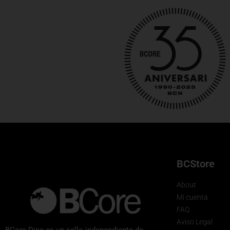
BCStore
About
Mi cuenta
FAQ
Aviso Legal
BCore Disc es un sello independiente de