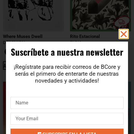
Where Muses Dwell
Rito Estacional
DOMINION
RUNA
Suscríbete a nuestra newsletter​
15.3
€
12.75
€
ADD TO CART
ADD TO CART
¡Regístrate para recibir correos de BCore y
serás el primero de enterarte de nuestras
novedades y actividades!