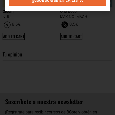
SUBSCRIBE EN LA LISTA
Gloom
One Deep
NUU
MAX NOI MACH
8.5
€
8.5
€
ADD TO CART
ADD TO CART
Tu opinion
Suscríbete a nuestra newsletter
¡Regístrate para recibir correos de BCore y obtén en