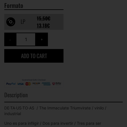
Formato
15,50
€
LP
13,18
€
ADD TO CART
Description
DE·TA·US·TO·AS ‎ / The Immaculate Triumvirate / vinilo /
industrial
Uno es para infligir / Dos para invertir / Tres para ser