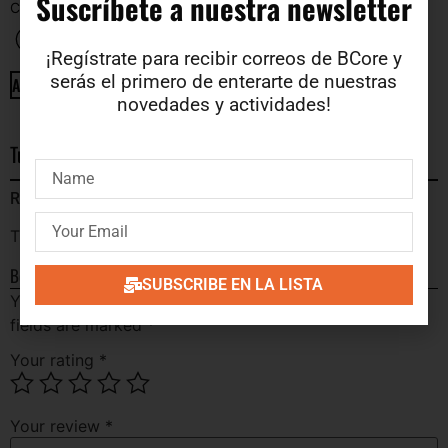
Suscríbete a nuestra newsletter​
CHANNELS
MAPLE
7.65
€
5.1
€
¡Regístrate para recibir correos de BCore y
serás el primero de enterarte de nuestras
ADD TO CART
ADD TO CART
novedades y actividades!
Tu opinion
Reviews
There are no reviews yet.
Be the first to review “The Owners”
SUBSCRIBE EN LA LISTA
Your email address will not be published.
Required
fields are marked
*
Your rating
*
Your review
*