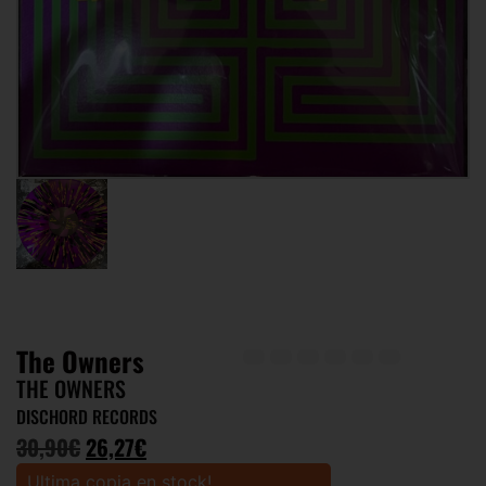
The Owners
THE OWNERS
DISCHORD RECORDS
30,90
€
26,27
€
Ultima copia en stock!