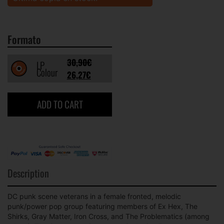
Formato
30,90
€
LP
Colour
26,27
€
ADD TO CART
Description
DC punk scene veterans in a female fronted, melodic
punk/power pop group featuring members of Ex Hex, The
Shirks, Gray Matter, Iron Cross, and The Problematics (among