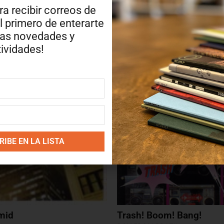
ra recibir correos de
Con el paso de las décadas,
Sur
l primero de enterarte
esenciales del rock alternativo. 
ras novedades y
del grunge de los años noventa,
por músicos de generaciones pos
ividades!
terminó convirtiéndose en un nue
Escuchado hoy,
Surfer Rosa
cons
melódico, imprevisible y extraord
sin proponérselo y abrió el cami
clásico absoluto cuya influencia
IBE EN LA LISTA
amid
Trash! Boom! Bang!