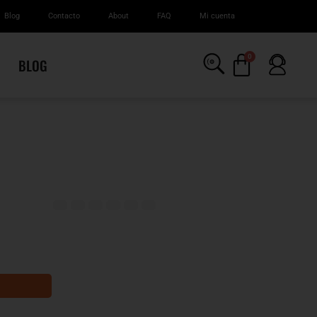
Blog
Contacto
About
FAQ
Mi cuenta
0
BLOG