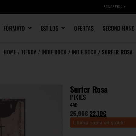
BCORE DISC
FORMATO
ESTILOS
OFERTAS
SECOND HAND
HOME
/
TIENDA
/
INDIE ROCK
/
INDIE ROCK
/ SURFER ROSA
Surfer Rosa
PIXIES
4AD
26,00
€
22,10
€
Ultima copia en stock!