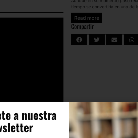
Aunque en su momento pasó relat
tiempo se convertiría en una de l
independiente.
Read more
Lo que hace único a
Surfer Rosa
Compartir
alternan pasajes casi susurrados 
desgarradores, una fórmula que 
Radiohead o PJ Harvey. La produ
el sonido de la batería de David 
habitual en el rock de finales de 
Canciones como
“Bone Machine
“Where Is My Mind?”
muestran a
reglas. Las guitarras angulares d
imaginación desbordante de Blac
pop más luminoso, el punk, el sur
imprevisible, lleno de giros ine
mucho después de terminar la e
te a nuestra
Las letras, repletas de imágenes 
y evocaciones a Puerto Rico, esca
sletter​
lo cotidiano en algo inquietante
sensación de estar ante una obr
su tiempo.