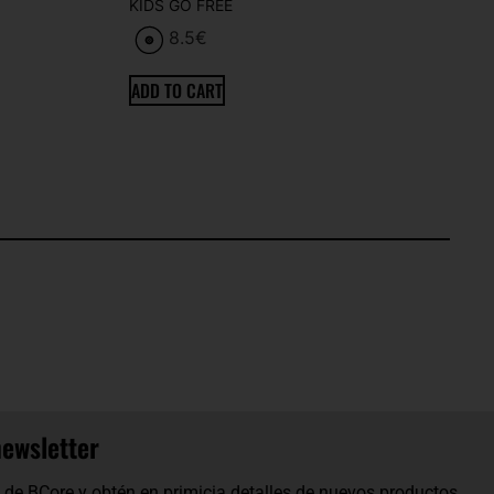
KIDS GO FREE
8.5
€
ADD TO CART
newsletter
os de BCore y obtén en primicia detalles de nuevos productos,