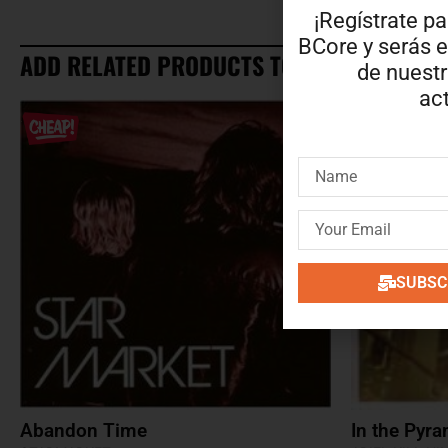
¡Regístrate pa
BCore y serás e
ADD RELATED PRODUCTS TO YOUR CART
de nuest
act
SUBSCR
Abandon Time
In the Pyr