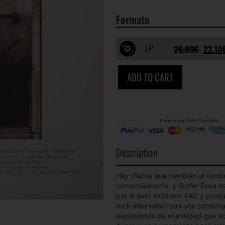
Formato
LP
26,00
€
22,10
ADD TO CART
Description
Hay discos que cambian el rumbo
comercialmente, y
Surfer Rosa
es
por el sello británico 4AD y produ
rock alternativo con una combinac
explosiones de intensidad que a