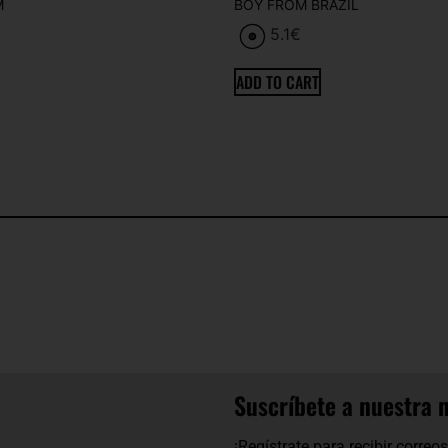
M
BOY FROM BRAZIL
5.1
€
ADD TO CART
Suscríbete a nuestra 
¡Regístrate para recibir corre