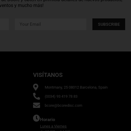
 eventos y mucho más!
SUBSCRIBE
VISÍTANOS
Montmany, 25 08012 Barcelona, Spain
(0034) 93 419 78 83
bcore@bcoredisc.com
Horario
Lunes a Viernes