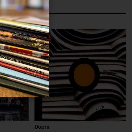
fer Rosa
ha sido reconocido como uno de los álbumes
Su influencia puede rastrearse en buena parte del indie y
 y sigue siendo citado como una referencia fundamental
teriores. Lo que en 1988 sonaba extraño y radical
vo lenguaje para el rock.
erva intacta toda su capacidad de sorprender. Salvaje,
inariamente original, es un disco que rompió las reglas
no para buena parte del rock alternativo moderno. Un
 continúa siendo tan evidente como inagotable.
Dobra