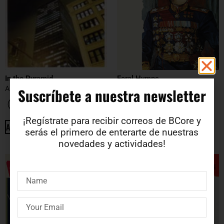
In the Pyramid
Feral Hymns
ARIEL KILL HIM
LUNGFISH
Suscríbete a nuestra newsletter​
3.4
€
10.71
€
¡Regístrate para recibir correos de BCore y
ADD TO CART
ADD TO CART
serás el primero de enterarte de nuestras
novedades y actividades!