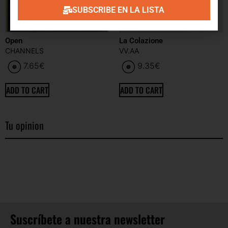
SUBSCRIBE EN LA LISTA
Open
La Colazione
CHANNELS
VV.AA
7.65
€
9.35
€
ADD TO CART
ADD TO CART
Tu opinion
Suscríbete a nuestra newsletter