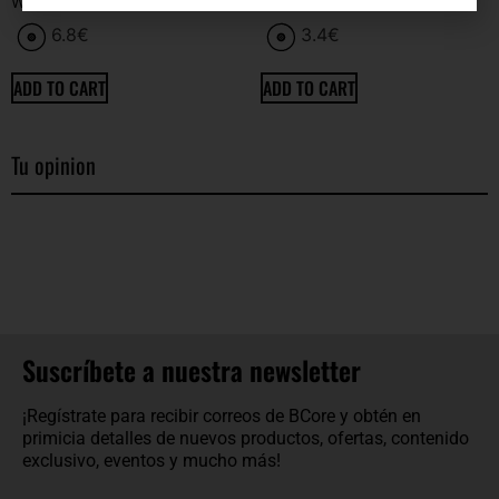
WEEPING MINDS OF SILENCE
CUBE
6.8
€
3.4
€
ADD TO CART
ADD TO CART
Tu opinion
Suscríbete a nuestra newsletter
¡Regístrate para recibir correos de BCore y obtén en
primicia detalles de nuevos productos, ofertas, contenido
exclusivo, eventos y mucho más!