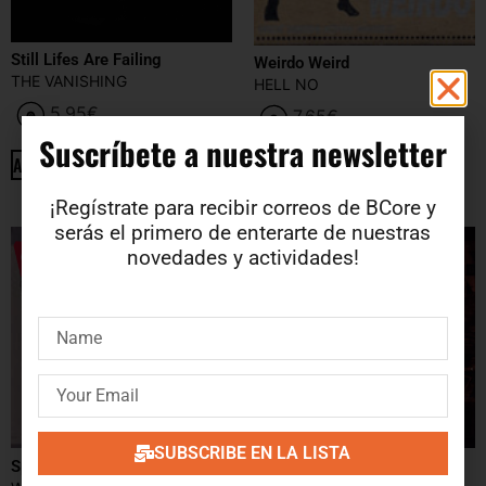
Still Lifes Are Failing
Weirdo Weird
THE VANISHING
HELL NO
5.95
€
7.65
€
Suscríbete a nuestra newsletter​
ADD TO CART
ADD TO CART
¡Regístrate para recibir correos de BCore y
serás el primero de enterarte de nuestras
novedades y actividades!
SUBSCRIBE EN LA LISTA
Split
The Skin I Live