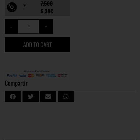
7,50
€
7"
6,38
€
ADD TO CART
Compartir