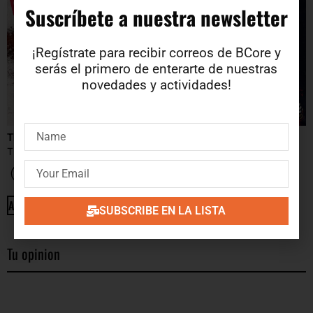
Suscríbete a nuestra newsletter​
¡Regístrate para recibir correos de BCore y
serás el primero de enterarte de nuestras
novedades y actividades!
The Cooper Test
Swords
THE SEVENTHATE
LORDS
6.8
€
10.2
€
ADD TO CART
ADD TO CART
SUBSCRIBE EN LA LISTA
Tu opinion