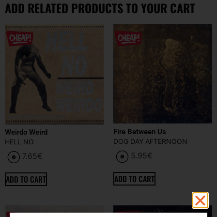
ADD RELATED PRODUCTS TO YOUR CART
Fire Between Us
Weirdo Weird
DOG DAY AFTERNOON
HELL NO
5.95
€
7.65
€
ADD TO CART
ADD TO CART