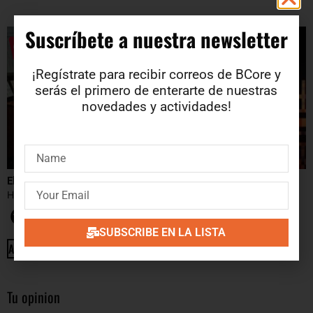
Suscríbete a nuestra newsletter​
¡Regístrate para recibir correos de BCore y
serás el primero de enterarte de nuestras
novedades y actividades!
Elektron kukeso
Insight modulation
HANS EDLER
ZANAGORIA
17.68
€
17.85
€
SUBSCRIBE EN LA LISTA
ADD TO CART
ADD TO CART
Tu opinion