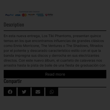
Description
En esta nueva entrega, Los Tiki Phantoms, presentan quince
temas en los que encontramos influencias de grandes clásicos
como Ennio Morricone, The Ventures o The Shadows, filtrados
por el potente y descarado característico estilo con el que la
banda impregna sus discos y derrocha en sus electrizantes
directos. Con este nuevo álbum, el cuarteto de calaveras nos
arrastra hasta la pista de baile de una fiesta de graduación con
“La bella de Hamburgo” o nos mete en la piel del propio Clint
Read more
Eastwood en el far west con los acordes de “No viniste a mi
Compartir
funeral”. El inconfundible sonido surf, con toques garageros de
la banda, viene de la mano de temas como “Juno” o “Espiral
cósmica”. ¡A bailar, malditos! DE NUEVO EN STOCK!