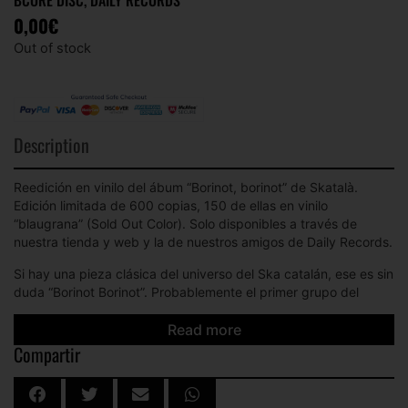
0,00
€
Out of stock
Description
Reedición en vinilo del ábum “Borinot, borinot” de Skatalà.
Edición limitada de 600 copias, 150 de ellas en vinilo
“blaugrana” (Sold Out Color). Solo disponibles a través de
nuestra tienda y web y la de nuestros amigos de Daily Records.
Si hay una pieza clásica del universo del Ska catalán, ese es sin
duda “Borinot Borinot”. Probablemente el primer grupo del
género de Barcelona, Skatalà nacieron en 1985 para
convertirse en un referente del movimiento en la ciudad, con su
Read more
mezcla de Oi! y del Ska Two Tone, y con letras en catalán.
Compartir
Reeditado en vinilo por primera vez desde 1993, año de su
edición original a cargo de Al·leluia y Capità Swing, este disco
puede considerarse la piedra filosofal del género en nuestra