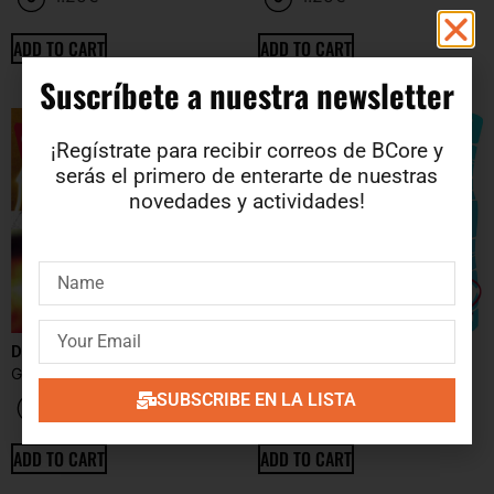
ADD TO CART
ADD TO CART
Suscríbete a nuestra newsletter​
¡Regístrate para recibir correos de BCore y
serás el primero de enterarte de nuestras
novedades y actividades!
Dialectics
5th Avenue South
GAS DRUMMERS
TOKYO SEX DESTRUCTION
SUBSCRIBE EN LA LISTA
4.25
€
4.25
€
ADD TO CART
ADD TO CART