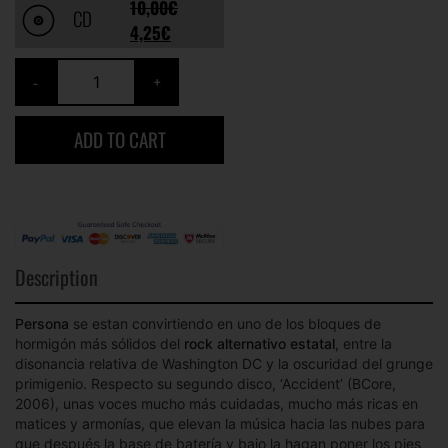
10,00
€
CD
4,25
€
ADD TO CART
Description
Persona
se estan convirtiendo en uno de los bloques de
hormigón más sólidos del
rock alternativo estatal
, entre la
disonancia relativa de Washington DC y la oscuridad del grunge
primigenio. Respecto su segundo disco, ‘Accident’ (BCore,
2006), unas voces mucho más cuidadas, mucho más ricas en
matices y armonías, que elevan la música hacia las nubes para
que después la base de batería y bajo la hagan poner los pies