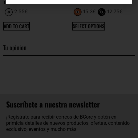
THE UNFINISHED SYMPATHY
THE SORTS
2.55
€
15.3
€
12.75
€
ADD TO CART
SELECT OPTIONS
Tu opinion
Suscríbete a nuestra newsletter
¡Regístrate para recibir correos de BCore y obtén en
primicia detalles de nuevos productos, ofertas, contenido
exclusivo, eventos y mucho más!