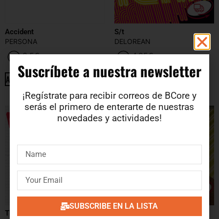
Accident
S/t
PERSONA
DELOREAN
8.5
€
4.25
€
Suscríbete a nuestra newsletter​
ADD TO CART
ADD TO CART
¡Regístrate para recibir correos de BCore y
serás el primero de enterarte de nuestras
novedades y actividades!
SUBSCRIBE EN LA LISTA
The Loveless Curse
Six Plus