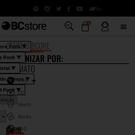
0
OFERTAS BCORE
ore Punk ▼
ORGANIZAR POR:
ie Rock ▼
FORMATO
etal ▼
All
tin Others ▼
Vinyl
t Punk ▼
CD
Clear All
Merch
Books
DVD