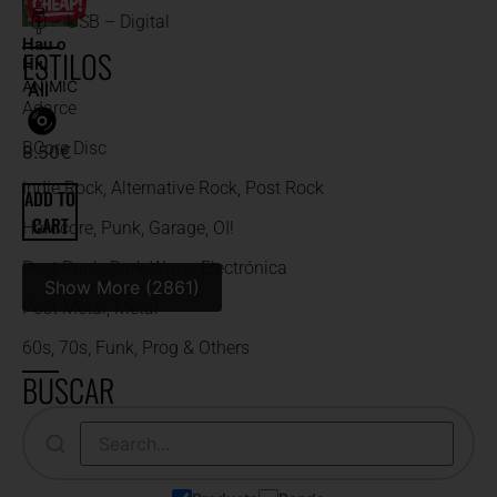
USB – Digital
Hau o
ESTILOS
Hiu
ANIMIC
All
Adarce
BCore Disc
8.50
€
Indie Rock, Alternative Rock, Post Rock
ADD TO
CART
Hardcore, Punk, Garage, OI!
Post Punk, Dark Wave, Electrónica
Show More (2861)
Post Metal, Metal
60s, 70s, Funk, Prog & Others
BUSCAR