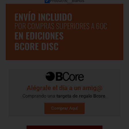
Products
Bands
ENVÍO INCLUIDO
POR COMPRAS SUPERIORES A 60€
EN EDICIONES
BCORE DISC
Alégrale el día a un amig@
Comprando una
targeta de regalo​ Bcore
.
Comprar Aquí