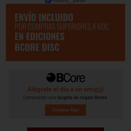
Products
Bands
ENVÍO INCLUIDO
POR COMPRAS SUPERIORES A 60€
EN EDICIONES
BCORE DISC
Alégrale el día a un amig@
Comprando una
targeta de regalo​ Bcore
.
Comprar Aquí