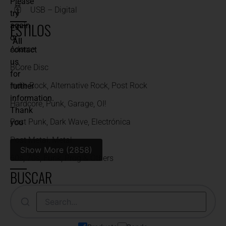
Please
USB – Digital
try
ESTILOS
again
or
All
Adarce
contact
us
BCore Disc
for
Indie Rock, Alternative Rock, Post Rock
further
information.
Hardcore, Punk, Garage, OI!
Thank
Post Punk, Dark Wave, Electrónica
you
Post Metal, Metal
Show More (2858)
60s, 70s, Funk, Prog & Others
BUSCAR