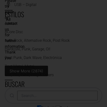
Please
USB – Digital
try
ESTILOS
again
or
All
Adarce
contact
us
BCore Disc
for
Indie Rock, Alternative Rock, Post Rock
further
information.
Hardcore, Punk, Garage, OI!
Thank
Post Punk, Dark Wave, Electrónica
you
Post Metal, Metal
Show More (2874)
60s, 70s, Funk, Prog & Others
BUSCAR