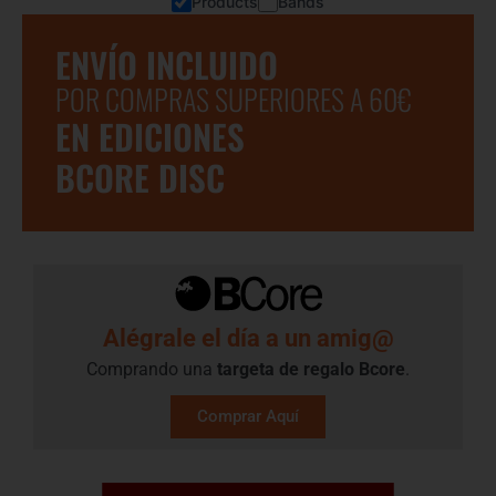
Products
Bands
ENVÍO INCLUIDO
POR COMPRAS SUPERIORES A 60€
EN EDICIONES
BCORE DISC
Alégrale el día a un amig@
Comprando una
targeta de regalo​ Bcore
.
Comprar Aquí