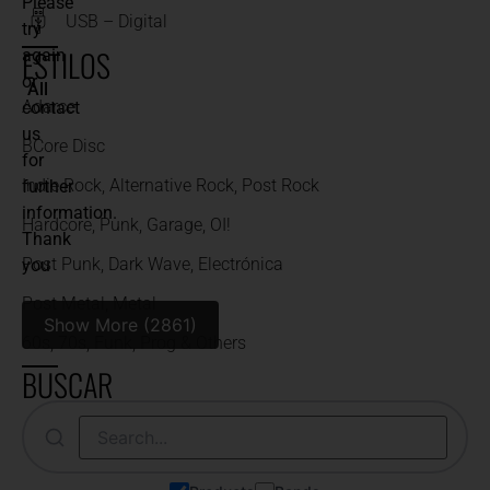
Please
USB – Digital
try
ESTILOS
again
or
All
Adarce
contact
us
BCore Disc
for
Indie Rock, Alternative Rock, Post Rock
further
information.
Hardcore, Punk, Garage, OI!
Thank
Post Punk, Dark Wave, Electrónica
you
Post Metal, Metal
Show More (2861)
60s, 70s, Funk, Prog & Others
BUSCAR