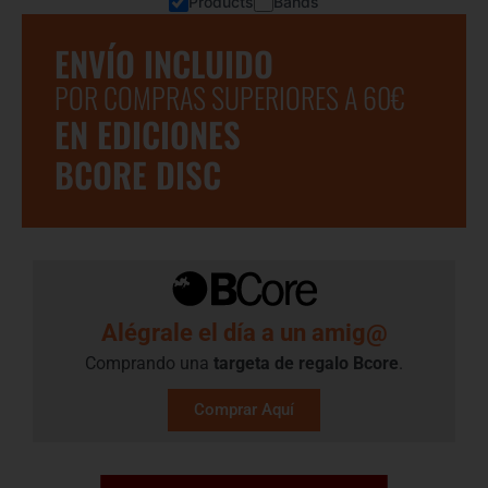
Products
Bands
ENVÍO INCLUIDO
POR COMPRAS SUPERIORES A 60€
EN EDICIONES
BCORE DISC
Alégrale el día a un amig@
Comprando una
targeta de regalo​ Bcore
.
Comprar Aquí