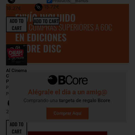
Products
Bands
15.72
€
18.27
€
ENVÍO INCLUIDO
ADD TO
ADD TO CART
POR COMPRAS SUPERIORES A 60€
CART
EN EDICIONES
BCORE DISC
Al Cinema
Con Piero
Picci...
PIERO
Alégrale el día a un amig@
PICCIONE
Comprando una
targeta de regalo​ Bcore
.
29.75
€
Comprar Aquí
ADD TO
CART