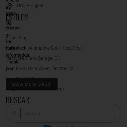
Please
USB – Digital
try
ESTILOS
again
or
All
Adarce
contact
us
BCore Disc
for
Indie Rock, Alternative Rock, Post Rock
further
information.
Hardcore, Punk, Garage, OI!
Thank
Post Punk, Dark Wave, Electrónica
you
Post Metal, Metal
Show More (2862)
60s, 70s, Funk, Prog & Others
BUSCAR