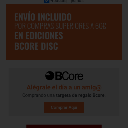
Products
Bands
ENVÍO INCLUIDO
POR COMPRAS SUPERIORES A 60€
EN EDICIONES
BCORE DISC
Alégrale el día a un amig@
Comprando una
targeta de regalo​ Bcore
.
Comprar Aquí