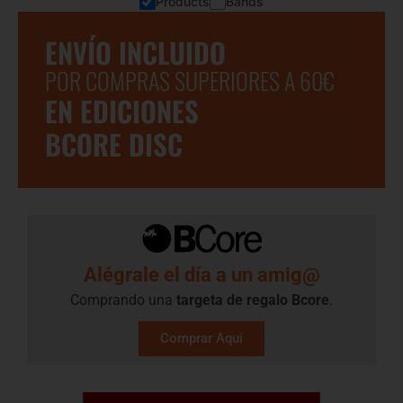
Products
Bands
ENVÍO INCLUIDO
POR COMPRAS SUPERIORES A 60€
EN EDICIONES
BCORE DISC
Alégrale el día a un amig@
Comprando una
targeta de regalo​ Bcore
.
Comprar Aquí