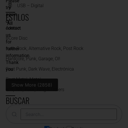
Please
USB – Digital
try
ESTILOS
again
or
All
Adarce
contact
us
BCore Disc
for
Indie Rock, Alternative Rock, Post Rock
further
information.
Hardcore, Punk, Garage, OI!
Thank
Post Punk, Dark Wave, Electrónica
you
Post Metal, Metal
Show More (2858)
60s, 70s, Funk, Prog & Others
BUSCAR