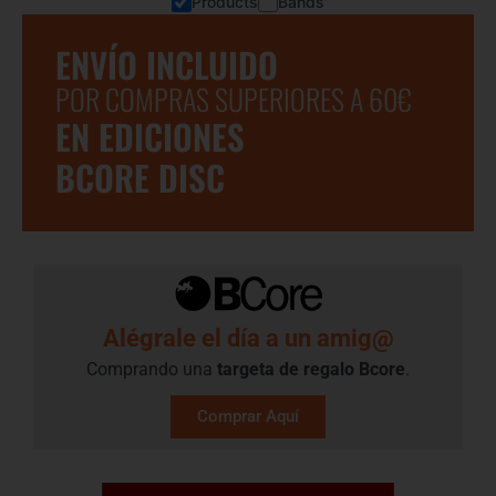
Products
Bands
ENVÍO INCLUIDO
POR COMPRAS SUPERIORES A 60€
EN EDICIONES
BCORE DISC
Alégrale el día a un amig@
Comprando una
targeta de regalo​ Bcore
.
Comprar Aquí