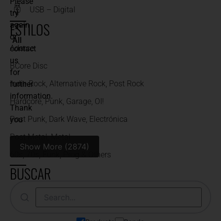
Please
USB – Digital
try
ESTILOS
again
or
All
Adarce
contact
us
BCore Disc
for
Indie Rock, Alternative Rock, Post Rock
further
information.
Hardcore, Punk, Garage, OI!
Thank
Post Punk, Dark Wave, Electrónica
you
Post Metal, Metal
Show More (2874)
60s, 70s, Funk, Prog & Others
BUSCAR