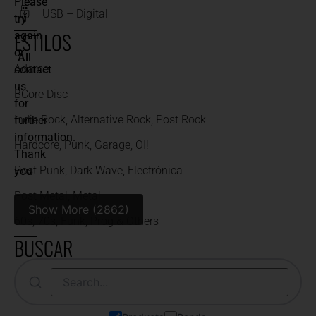
Please
USB – Digital
try
ESTILOS
again
or
All
Adarce
contact
us
BCore Disc
for
Indie Rock, Alternative Rock, Post Rock
further
information.
Hardcore, Punk, Garage, OI!
Thank
Post Punk, Dark Wave, Electrónica
you
Post Metal, Metal
Show More (2862)
60s, 70s, Funk, Prog & Others
BUSCAR