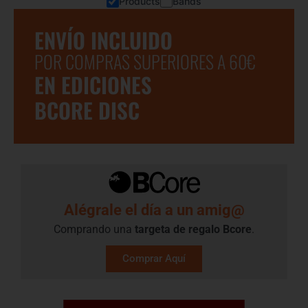
Products
Bands
ENVÍO INCLUIDO
POR COMPRAS SUPERIORES A 60€
EN EDICIONES
BCORE DISC
Alégrale el día a un amig@
Comprando una
targeta de regalo​ Bcore
.
Comprar Aquí